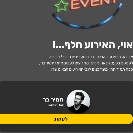
י
ל
ו
ם
:
צ
י
ל
ו
ם
:
י
ר
ד
ן
ב
י
י
ד
ר
,
ו
י
ק
י
פ
ד
י
ה
,
מ
ו
פ
ץ
ב
ר
י
ש
י
ו
ן
C
C
B
Y
-
S
A
3
.
לעקוב
אוי, האירוע חלף...
!
האירוע חלף
אל דאגה! יש עוד הרבה דברים מעניינים בדרך! כדי לא
תמיר בר - סטנדאפ
לפספס בפעם הבאה, אנחנו ממליצים לעקוב אחרי תמיר בר ,
ככה תמיד תהיו מעודכנים לגבי האירועים הבאים שלו.
21:00 | 14.08
מתי?
ירושלים
•
היכל התרבות בית העם
איפה?
תמיר בר
Tamir Bar
60 ₪
כמה עולה?
לעקוב