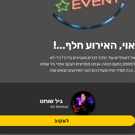
לעקוב
אוי, האירוע חלף...
!
האירוע חלף
אל דאגה! יש עוד הרבה דברים מעניינים בדרך! כדי לא
גיל שוחט מארח את ששי קשת מס' 4
לפספס בפעם הבאה, אנחנו ממליצים לעקוב אחרי גיל שוחט
, ככה תמיד תהיו מעודכנים לגבי האירועים הבאים שלו.
20:30 | 21.06
מתי?
ראשון לציון
•
היכל התרבות ראשון לציון
איפה?
גיל שוחט
Gil Shohat
140 ₪ - 116 ₪
כמה עולה?
לעקוב