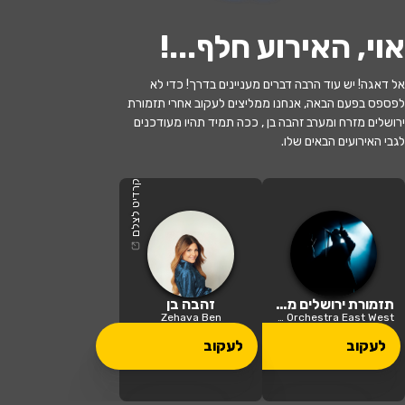
אוי, האירוע חלף...
!
אל דאגה! יש עוד הרבה דברים מעניינים בדרך! כדי לא
לפספס בפעם הבאה, אנחנו ממליצים לעקוב אחרי תזמורת
האירוע חלף
ירושלים מזרח ומערב זהבה בן , ככה תמיד תהיו מעודכנים
לגבי האירועים הבאים שלו.
"כוכב המזרח" תזמורת מזרח ומערב עם
זהבה בן
קרדיט לצלם
20:30 | 10.06
מתי?
גן שמואל
•
היכל התרבות מנשה גן
תזמורת ירושלים מזרח ומערב
זהבה בן
איפה?
שמואל
Zehava Ben
Jerusalem Orchestra East West
לעקוב
לעקוב
175 ₪ - 139 ₪
כמה עולה?