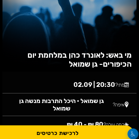
מי באש: לאונרד כהן במלחמת יום
הכיפורים- גן שמואל
20:30 | 02.09
מתי?
גן שמואל
•
היכל התרבות מנשה גן
איפה?
שמואל
80 ₪ - 40 ₪
כמה עולה?
לרכישת כרטיסים