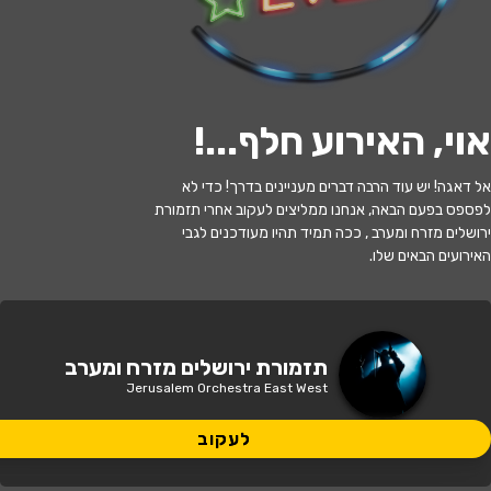
לעקוב
אוי, האירוע חלף...
!
האירוע חלף
אל דאגה! יש עוד הרבה דברים מעניינים בדרך! כדי לא
תזמורת ירושלים מזרח ומערב-צמאה לך
לפספס בפעם הבאה, אנחנו ממליצים לעקוב אחרי תזמורת
נפשי
ירושלים מזרח ומערב , ככה תמיד תהיו מעודכנים לגבי
האירועים הבאים שלו.
20:30 | 24.11
מתי?
רחובות
•
בית העם - רחובות
איפה?
תזמורת ירושלים מזרח ומערב
Jerusalem Orchestra East West
149 ₪
כמה עולה?
לעקוב