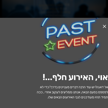
האירוע חלף
מחווה לניל יאנג Heart of Gold
14:00 | 10.10
מתי?
אוי, האירוע חלף...
!
תל אביב
•
בית ציוני אמריקה
איפה?
אל דאגה! יש עוד הרבה דברים מעניינים בדרך! כדי לא
195 ₪ - 159 ₪
כמה עולה?
לפספס בפעם הבאה, אנחנו ממליצים לעקוב אחרי , ככה
תמיד תהיו מעודכנים לגבי האירועים הבאים שלו.