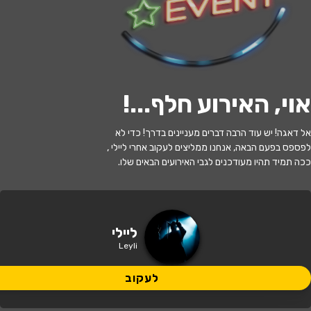
לעקוב
אוי, האירוע חלף...
!
האירוע חלף
אל דאגה! יש עוד הרבה דברים מעניינים בדרך! כדי לא
ליילי
לפספס בפעם הבאה, אנחנו ממליצים לעקוב אחרי ליילי ,
ככה תמיד תהיו מעודכנים לגבי האירועים הבאים שלו.
21:00 | 06.06
מתי?
תל אביב
•
היכל התרבות תל אביב
איפה?
ליילי
Leyli
159 ₪
כמה עולה?
לעקוב