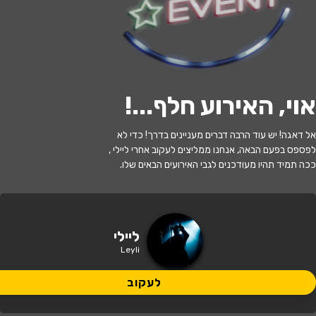
לעקוב
אוי, האירוע חלף...
!
האירוע חלף
אל דאגה! יש עוד הרבה דברים מעניינים בדרך! כדי לא
ליילי
לפספס בפעם הבאה, אנחנו ממליצים לעקוב אחרי ליילי ,
ככה תמיד תהיו מעודכנים לגבי האירועים הבאים שלו.
21:00 | 06.06
מתי?
תל אביב
•
היכל התרבות תל אביב
איפה?
ליילי
Leyli
159 ₪
כמה עולה?
לעקוב