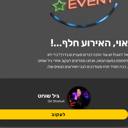
לעקוב
אזל המלאי
אוי, האירוע חלף...
!
שוחט בעקבות אמדאוס - מאסטרו גיל
אל דאגה! יש עוד הרבה דברים מעניינים בדרך! כדי לא
שוחט וסיפורו של וולפגנג אמדאוס מוצרט
לפספס בפעם הבאה, אנחנו ממליצים לעקוב אחרי גיל שוחט
, ככה תמיד תהיו מעודכנים לגבי האירועים הבאים שלו.
11:00 | 03.07
מתי?
תל אביב
•
תיאטרון בית ליסין תל אביב
איפה?
גיל שוחט
Gil Shohat
175 ₪ - 81 ₪
כמה עולה?
לעקוב