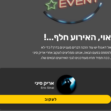
לעקוב
אוי, האירוע חלף...
!
האירוע חלף
אל דאגה! יש עוד הרבה דברים מעניינים בדרך! כדי לא
אריק סיני | מופע טריו
לפספס בפעם הבאה, אנחנו ממליצים לעקוב אחרי אריק סיני
, ככה תמיד תהיו מעודכנים לגבי האירועים הבאים שלו.
21:30 | 16.07
מתי?
ירושלים
•
זאפה ירושלים
איפה?
אריק סיני
Eric Sinai
164 ₪ - 144 ₪
כמה עולה?
לעקוב