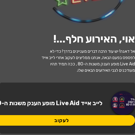
לעקוב
אוי, האירוע חלף...
!
האירוע חלף
אל דאגה! יש עוד הרבה דברים מעניינים בדרך! כדי לא
לייב אייד Live Aid – מופע הענק משנות
לפספס בפעם הבאה, אנחנו ממליצים לעקוב אחרי לייב אייד
ה-80
Live Aid מופע הענק משנות ה-80 , ככה תמיד תהיו
מעודכנים לגבי האירועים הבאים שלו.
14:30 | 15.05
מתי?
תל אביב
•
גריי תל אביב
איפה?
לייב אייד Live Aid מופע הענק משנות ה-80
130 ₪
כמה עולה?
לעקוב