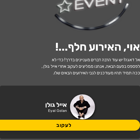
י
ל
ו
ם
:
צ
י
ל
ו
ם
:
ט
ל
ע
ב
ו
ד
י
,
ו
י
ק
י
פ
ד
י
ה
,
מ
ו
פ
ץ
ב
ר
י
ש
י
ו
ן
C
C
B
Y
-
S
A
3
.
לעקוב
אוי, האירוע חלף...
!
האירוע חלף
אל דאגה! יש עוד הרבה דברים מעניינים בדרך! כדי לא
אייל גולן
לפספס בפעם הבאה, אנחנו ממליצים לעקוב אחרי אייל גולן ,
ככה תמיד תהיו מעודכנים לגבי האירועים הבאים שלו.
21:00 | 20.06
מתי?
תל אביב
•
בלומפילד - תל אביב
איפה?
אייל גולן
Eyal Golan
299 ₪ - 229 ₪
כמה עולה?
לעקוב