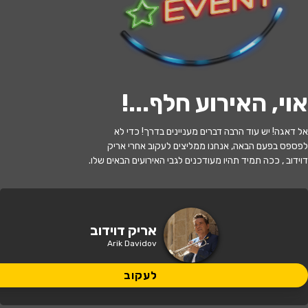
י
ל
ו
ם
:
צ
י
ל
ו
ם
:
ס
י
ו
ו
ן
פ
ר
ג
'
,
ו
י
ק
י
פ
ד
י
ה
,
מ
ו
פ
ץ
ב
ר
י
ש
י
ו
ן
C
C
B
Y
-
S
A
4
.
לעקוב
אוי, האירוע חלף...
!
האירוע חלף
אל דאגה! יש עוד הרבה דברים מעניינים בדרך! כדי לא
הווירטואוזים של אריק דוידוב - רוח צוענית
לפספס בפעם הבאה, אנחנו ממליצים לעקוב אחרי אריק
דוידוב , ככה תמיד תהיו מעודכנים לגבי האירועים הבאים שלו.
20:30 | 25.11
מתי?
מודיעין מכבים רעות
•
היכל התרבות
אריק דוידוב
איפה?
איירפורט סיטי - מודיעין
Arik Davidov
180 ₪ - 110 ₪
לעקוב
כמה עולה?