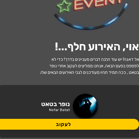
לעקוב
אוי, האירוע חלף...
!
האירוע חלף
אל דאגה! יש עוד הרבה דברים מעניינים בדרך! כדי לא
נופר בטאט
לפספס בפעם הבאה, אנחנו ממליצים לעקוב אחרי נופר
בטאט , ככה תמיד תהיו מעודכנים לגבי האירועים הבאים שלו.
21:30 | 24.06
מתי?
חיפה
•
זאפה חיפה
איפה?
נופר בטאט
Nofar Batat
169 ₪ - 154 ₪
כמה עולה?
לעקוב