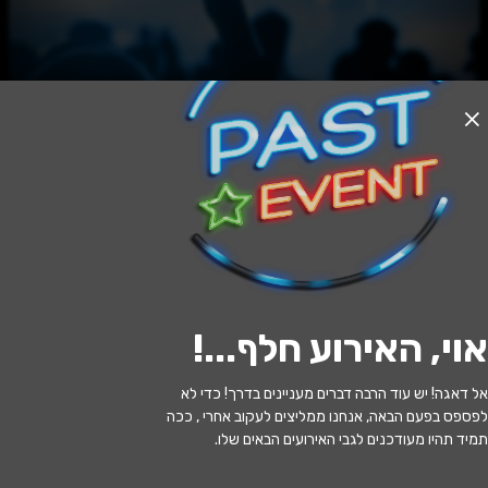
האירוע חלף
הג'אז בהרמוניה - LIM-On Trio - Omri
Mor Trio — A Song For Benji
19:30 | 17.06
מתי?
אוי, האירוע חלף...
!
ירושלים
•
מרכז התרבויות ירושלים - אולם
איפה?
הרמוניה
אל דאגה! יש עוד הרבה דברים מעניינים בדרך! כדי לא
לפספס בפעם הבאה, אנחנו ממליצים לעקוב אחרי , ככה
66 ₪
כמה עולה?
תמיד תהיו מעודכנים לגבי האירועים הבאים שלו.