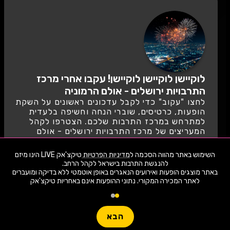
לוקיישן לוקיישן לוקיישן! עקבו אחרי מרכז
התרבויות ירושלים - אולם הרמוניה
לחצו "עקוב" כדי לקבל עדכונים ראשונים על השקת
הופעות, כרטיסים, שוברי הנחה וחשיפה בלעדית
למתרחש במרכז התרבות שלכם. הצטרפו לקהל
המעריצים של מרכז התרבויות ירושלים - אולם
הרמוניה
השימוש באתר מהווה הסכמה ל
מדיניות הפרטיות
טיקצ'אק LIVE הינו מיזם
לעקוב
באתר מוצגים הופעות ואירועים הנאגרים באופן אוטמטי ללא בדיקה ומועברים
לאתר המכירה המקורי. נתוני ההופעות אינם באחריות טיקצ'אק
1,941 ארועי live כרגע
חפשו הופעה
הבא