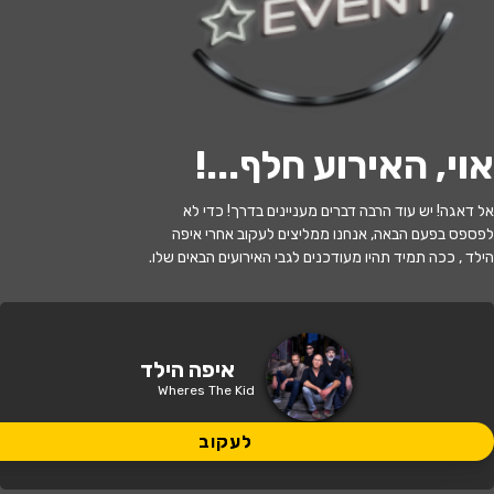
לעקוב
אוי, האירוע חלף...
!
האירוע חלף
אל דאגה! יש עוד הרבה דברים מעניינים בדרך! כדי לא
איפה הילד - תיאטרון האינקובטור
לפספס בפעם הבאה, אנחנו ממליצים לעקוב אחרי איפה
הילד , ככה תמיד תהיו מעודכנים לגבי האירועים הבאים שלו.
21:00 | 13.07
מתי?
ירושלים
•
בית מזיא לתיאטרון
איפה?
איפה הילד
Wheres The Kid
52 ₪
כמה עולה?
לעקוב