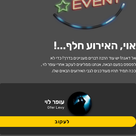
לעקוב
אוי, האירוע חלף...
!
האירוע חלף
אל דאגה! יש עוד הרבה דברים מעניינים בדרך! כדי לא
עופר לוי
לפספס בפעם הבאה, אנחנו ממליצים לעקוב אחרי עופר לוי ,
ככה תמיד תהיו מעודכנים לגבי האירועים הבאים שלו.
21:30 | 14.06
מתי?
חיפה
•
זאפה חיפה
איפה?
עופר לוי
Ofer Levy
290 ₪ - 275 ₪
כמה עולה?
לעקוב