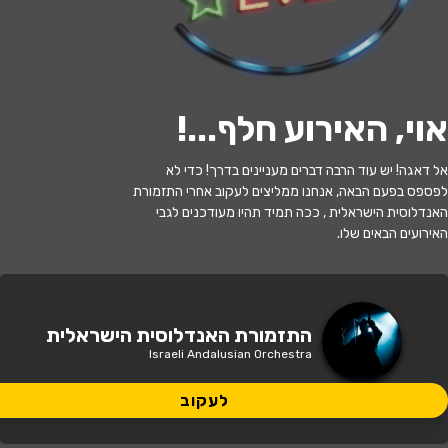
לעקוב
אוי, האירוע חלף...
!
האירוע חלף
אל דאגה! יש עוד הרבה דברים מעניינים בדרך! כדי לא
לפספס בפעם הבאה, אנחנו ממליצים לעקוב אחרי התזמורת
אהבת עולמים - התזמורת האנדלוסית
האנדלוסית הישראלית , ככה תמיד תהיו מעודכנים לגבי
האירועים הבאים שלו.
20:30 | 23.11
מתי?
ראשון לציון
•
היכל התרבות ראשון לציון
איפה?
התזמורת האנדלוסית הישראלית
Israeli Andalusian Orchestra
149 ₪ - 80 ₪
כמה עולה?
לעקוב