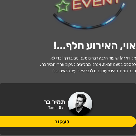
י
ל
ו
ם
:
צ
י
ל
ו
ם
:
י
ר
ד
ן
ב
י
י
ד
ר
,
ו
י
ק
י
פ
ד
י
ה
,
מ
ו
פ
ץ
ב
ר
י
ש
י
ו
ן
C
C
B
Y
-
S
A
3
.
לעקוב
אוי, האירוע חלף...
!
אזל המלאי
אל דאגה! יש עוד הרבה דברים מעניינים בדרך! כדי לא
תמיר בר סטנדאפ בתאטרון הבית גולדה
לפספס בפעם הבאה, אנחנו ממליצים לעקוב אחרי תמיר בר ,
ככה תמיד תהיו מעודכנים לגבי האירועים הבאים שלו.
21:00 | 16.05
מתי?
פתח תקווה
•
תאטרון הבית גולדה
איפה?
תמיר בר
Tamir Bar
149 ₪
כמה עולה?
לעקוב