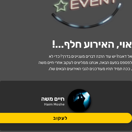
לעקוב
האירוע חלף
אוי, האירוע חלף...
!
חיים משה | לילות תל אביב - אורח: אמיר
אל דאגה! יש עוד הרבה דברים מעניינים בדרך! כדי לא
יוסף
לפספס בפעם הבאה, אנחנו ממליצים לעקוב אחרי חיים משה
, ככה תמיד תהיו מעודכנים לגבי האירועים הבאים שלו.
22:00 | 25.06
מתי?
תל אביב
•
זאפה תל אביב
איפה?
חיים משה
Haim Moshe
189 ₪ - 184 ₪
כמה עולה?
לעקוב