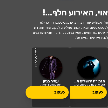
אוי, האירוע חלף...
!
אל דאגה! יש עוד הרבה דברים מעניינים בדרך! כדי לא
לפספס בפעם הבאה, אנחנו ממליצים לעקוב אחרי תזמורת
ירושלים מזרח ומערב עמיר בניון , ככה תמיד תהיו מעודכנים
לגבי האירועים הבאים שלו.
האירוע חלף
תזמורת מזרח ומערב עם עמיר בניון
קרדיט לצלם
20:30 | 06.11
מתי?
מעלה אדומים
•
היכל התרבות מעלה
תזמורת ירושלים מזרח ומערב
עמיר בניון
איפה?
אדומים
Amir Benayoun
Jerusalem Orchestra East West
לעקוב
לעקוב
149 ₪
כמה עולה?