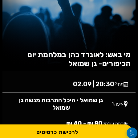
מי באש: לאונרד כהן במלחמת יום
הכיפורים- גן שמואל
20:30 | 02.09
מתי?
גן שמואל
•
היכל התרבות מנשה גן
איפה?
שמואל
80 ₪ - 40 ₪
כמה עולה?
לרכישת כרטיסים