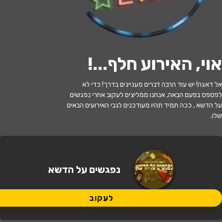
לעקוב
אוי, האירוע חלף...
!
האירוע חלף
אל דאגה! יש עוד הרבה דברים מעניינים בדרך! כדי לא
נפגשים על הדשא | המחווה לאריק
לפספס בפעם הבאה, אנחנו ממליצים לעקוב אחרי נפגשים
איינשטיין , מאיר אריאל ושלום חנוך
על הדשא , ככה תמיד תהיו מעודכנים לגבי האירועים הבאים
שלו.
20:30 | 02.07
מתי?
תל אביב
•
בר גיורא תל אביב
איפה?
נפגשים על הדשא
120 ₪ - 110 ₪
כמה עולה?
לעקוב