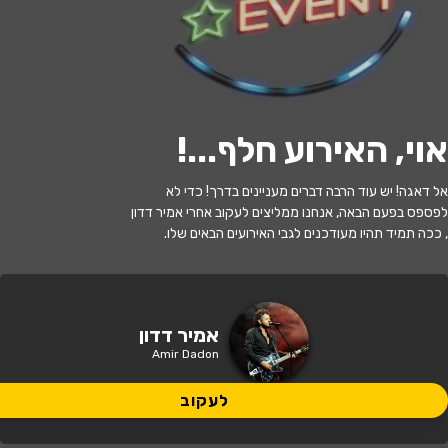
לעקוב
אוי, האירוע חלף...
!
האירוע חלף
אל דאגה! יש עוד הרבה דברים מעניינים בדרך! כדי לא
אמיר דדון
לפספס בפעם הבאה, אנחנו ממליצים לעקוב אחרי אמיר דדון
, ככה תמיד תהיו מעודכנים לגבי האירועים הבאים שלו.
20:30 | 06.06
מתי?
תל אביב
•
מועדון הבארבי
איפה?
אמיר דדון
Amir Dadon
139 ₪
כמה עולה?
לעקוב