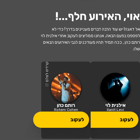
אוי, האירוע חלף...
!
אל דאגה! יש עוד הרבה דברים מעניינים בדרך! כדי לא
לפספס בפעם הבאה, אנחנו ממליצים לעקוב אחרי אילנית לוי
האירוע חלף
רותם כהן , ככה תמיד תהיו מעודכנים לגבי האירועים הבאים
שלו.
יאסו - האהבה היוונית שלי בכיכובם של
רותם כהן ואילנית לוי
קרדיט לצלם
21:00 | 27.06
מתי?
כרם מהר"ל
•
היכל התרבות מוזה - חוף
אילנית לוי
רותם כהן
איפה?
הכרמל
Rotem Cohen
Ilanit Levi
לעקוב
לעקוב
169 ₪ - 104 ₪
כמה עולה?