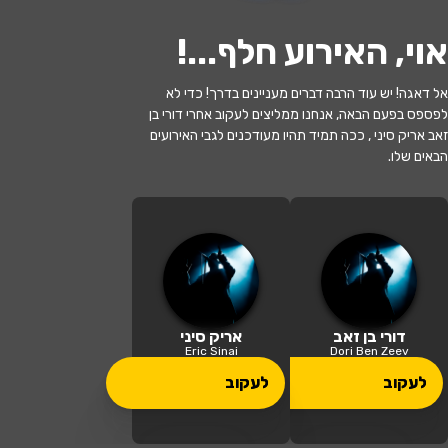
אוי, האירוע חלף...
!
לעקוב
אל דאגה! יש עוד הרבה דברים מעניינים בדרך! כדי לא
לפספס בפעם הבאה, אנחנו ממליצים לעקוב אחרי דורי בן
האירוע חלף
זאב אריק סיני , ככה תמיד תהיו מעודכנים לגבי האירועים
הבאים שלו.
"משבלול עד לול"-דורי בן זאב והלהקה
במחווה לאלבום "שבלול" אורח:אריק סיני
20:30 | 17.06
מתי?
חיפה
•
בית אבא חושי חיפה
איפה?
דורי בן זאב
אריק סיני
Eric Sinai
Dori Ben Zeev
69 ₪
לעקוב
לעקוב
כמה עולה?