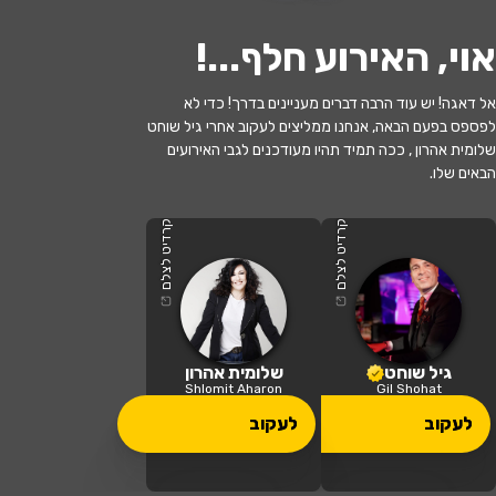
אוי, האירוע חלף...
!
אל דאגה! יש עוד הרבה דברים מעניינים בדרך! כדי לא
לעקוב
לפספס בפעם הבאה, אנחנו ממליצים לעקוב אחרי גיל שוחט
שלומית אהרון , ככה תמיד תהיו מעודכנים לגבי האירועים
הבאים שלו.
האירוע חלף
גיל שוחט ונגניו - קונצרט סוער
קרדיט לצלם
קרדיט לצלם
20:00 | 04.11
מתי?
תל אביב
•
צוותא תל אביב
איפה?
גיל שוחט
שלומית אהרון
Shlomit Aharon
Gil Shohat
120 ₪ - 63 ₪
לעקוב
לעקוב
כמה עולה?