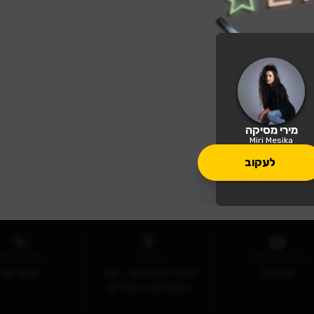
מירי מסיקה
Miri Mesika
לעקוב
רי מסיקה