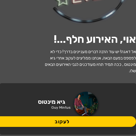
לעקוב
אוי, האירוע חלף...
!
האירוע חלף
אל דאגה! יש עוד הרבה דברים מעניינים בדרך! כדי לא
לפספס בפעם הבאה, אנחנו ממליצים לעקוב אחרי גיא
נעמה נחום + גיא מינטוס טריו
מינטוס , ככה תמיד תהיו מעודכנים לגבי האירועים הבאים
שלו.
20:30 | 20.10
מתי?
תל אביב
•
שבלול ג'אז
איפה?
גיא מינטוס
Guy Mintus
120 ₪ - 105 ₪
כמה עולה?
לעקוב