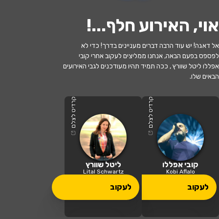
אוי, האירוע חלף...
!
אל דאגה! יש עוד הרבה דברים מעניינים בדרך! כדי לא
לפספס בפעם הבאה, אנחנו ממליצים לעקוב אחרי קובי
האירוע חלף
אפללו ליטל שוורץ , ככה תמיד תהיו מעודכנים לגבי האירועים
הבאים שלו.
קובי אפללו וליטל שוורץ- מה הייתי עושה
בלעדייך- המופע המשותף
קרדיט לצלם
קרדיט לצלם
21:00 | 28.07
מתי?
תל אביב
•
רידינג 3 תל אביב
איפה?
קובי אפללו
ליטל שוורץ
Lital Schwartz
Kobi Aflalo
לעקוב
לעקוב