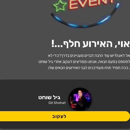
לעקוב
אזל המלאי
אוי, האירוע חלף...
!
שוחט בעקבות אמדאוס - מאסטרו גיל
אל דאגה! יש עוד הרבה דברים מעניינים בדרך! כדי לא
שוחט וסיפורו של וולפגנג אמדאוס מוצרט
לפספס בפעם הבאה, אנחנו ממליצים לעקוב אחרי גיל שוחט
, ככה תמיד תהיו מעודכנים לגבי האירועים הבאים שלו.
13:00 | 03.07
מתי?
תל אביב
•
תיאטרון בית ליסין תל אביב
איפה?
גיל שוחט
Gil Shohat
175 ₪ - 81 ₪
כמה עולה?
לעקוב