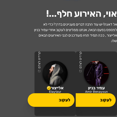
אוי, האירוע חלף...
!
אל דאגה! יש עוד הרבה דברים מעניינים בדרך! כדי לא
לפספס בפעם הבאה, אנחנו ממליצים לעקוב אחרי עמיר בניון
אלייצור , ככה תמיד תהיו מעודכנים לגבי האירועים הבאים
שלו.
האירוע חלף
שני מופעים בערב: אלייצור | עמיר בניון
קרדיט לצלם
קרדיט לצלם
19:00 | 10.08
מתי?
כדיתה
•
קדיתא כפר קהילתי אקולוגי
איפה?
עמיר בניון
אלייצור
Elaytzur
Amir Benayoun
150 ₪ - 130 ₪
לעקוב
לעקוב
כמה עולה?