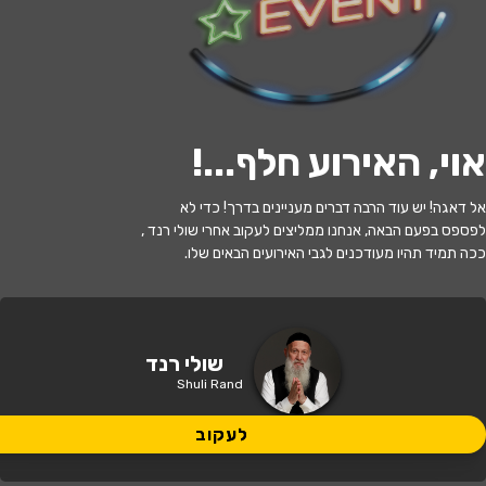
לעקוב
האירוע חלף
אוי, האירוע חלף...
!
שולי רנד – מופע להקה בערב כיפור | עם
אל דאגה! יש עוד הרבה דברים מעניינים בדרך! כדי לא
אורחים מיוחדים
לפספס בפעם הבאה, אנחנו ממליצים לעקוב אחרי שולי רנד ,
ככה תמיד תהיו מעודכנים לגבי האירועים הבאים שלו.
21:00 | 30.09
מתי?
בנימינה גבעת עדה
•
זאפה אמפי שוני
איפה?
שולי רנד
Shuli Rand
154 ₪ - 139 ₪
כמה עולה?
לעקוב