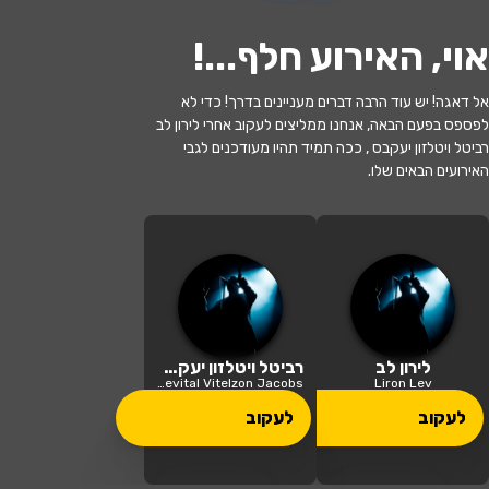
אוי, האירוע חלף...
!
אל דאגה! יש עוד הרבה דברים מעניינים בדרך! כדי לא
לפספס בפעם הבאה, אנחנו ממליצים לעקוב אחרי לירון לב
אזל המלאי
רביטל ויטלזון יעקבס , ככה תמיד תהיו מעודכנים לגבי
האירועים הבאים שלו.
מסיבת כיתה עם לירון לב ורביטל ויטלזון
יעקבס
21:30 | 21.10
מתי?
תל אביב
•
גריי תל אביב
איפה?
לירון לב
רביטל ויטלזון יעקבס
Revital Vitelzon Jacobs
Liron Lev
159 ₪ - 149 ₪
לעקוב
לעקוב
כמה עולה?