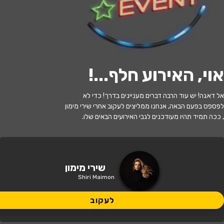
לעקוב
אוי, האירוע חלף...
!
האירוע חלף
אל דאגה! יש עוד הרבה דברים מעניינים בדרך! כדי לא
שירי מימון - מופע להקה
לפספס בפעם הבאה, אנחנו ממליצים לעקוב אחרי שירי מימון
, ככה תמיד תהיו מעודכנים לגבי האירועים הבאים שלו.
21:00 | 06.04
מתי?
ירושלים
•
היכל התרבות בית העם
איפה?
שירי מימון
Shiri Maimon
149 ₪ - 119 ₪
כמה עולה?
לעקוב