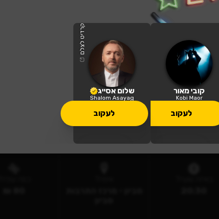
קרדיט לצלם
קובי מאור
שלום אסייג
Shalom Asayag
Kobi Maor
לעקוב
לעקוב
זולאי - השירים הגדול
30