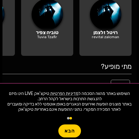
רויטל זלצמן
טוביה צפיר
Tuvia Tzafir
revital zalcman
מתי מופיע?
19
צלילי המוסיקה
אתר המכירה
השימוש באתר מהווה הסכמה ל
מדיניות הפרטיות
טיקצ'אק LIVE הינו מיזם
יום רביעי | 17:00
08.2026
חיפה
באתר מוצגים הופעות ואירועים הנאגרים באופן אוטמטי ללא בדיקה ומועברים
לאתר המכירה המקורי. נתוני ההופעות אינם באחריות טיקצ'אק
30
צלילי המוסיקה - היכל התרבות תא
אתר המכירה
הבא
יום ראשון | 18:00
08.2026
תל אביב