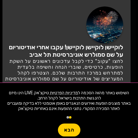
לוקיישן לוקיישן לוקיישן! עקבו אחרי אודיטוריום
על שם סמולרש אוניברסיטת תל אביב
לחצו "עקוב" כדי לקבל עדכונים ראשונים על השקת
הופעות, כרטיסים, שוברי הנחה וחשיפה בלעדית
למתרחש במרכז התרבות שלכם. הצטרפו לקהל
המעריצים של אודיטוריום על שם סמולרש אוניברסיטת
תל אביב
השימוש באתר מהווה הסכמה ל
מדיניות הפרטיות
טיקצ'אק LIVE הינו מיזם
לעקוב
באתר מוצגים הופעות ואירועים הנאגרים באופן אוטמטי ללא בדיקה ומועברים
לאתר המכירה המקורי. נתוני ההופעות אינם באחריות טיקצ'אק
1,907 ארועי live כרגע
חפשו הופעה
הבא