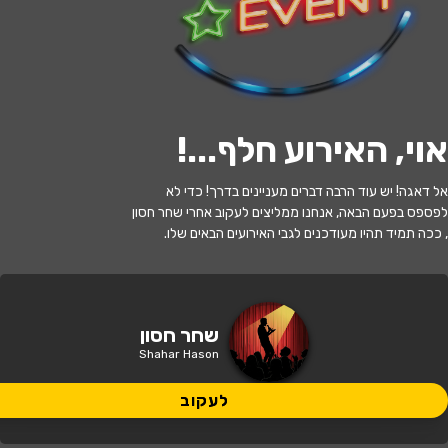
לעקוב
אזל המלאי
אוי, האירוע חלף...
!
שחר חסון מנחה את המופע באנגלית -
אל דאגה! יש עוד הרבה דברים מעניינים בדרך! כדי לא
Open mic
לפספס בפעם הבאה, אנחנו ממליצים לעקוב אחרי שחר חסון
, ככה תמיד תהיו מעודכנים לגבי האירועים הבאים שלו.
21:30 | 26.10
מתי?
תל אביב
•
קומדי בר תל אביב
איפה?
שחר חסון
Shahar Hason
71 ₪
כמה עולה?
לעקוב