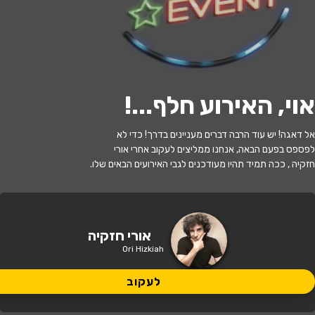
לעקוב
אוי, האירוע חלף...
!
האירוע חלף
אל דאגה! יש עוד הרבה דברים מעניינים בדרך! כדי לא
אורי חזקיה
לפספס בפעם הבאה, אנחנו ממליצים לעקוב אחרי אורי
חזקיה , ככה תמיד תהיו מעודכנים לגבי האירועים הבאים שלו.
21:30 | 02.07
מתי?
כפר סבא
•
אודיטוריום בית ספיר, כפר
אורי חזקיה
איפה?
סבא
Ori Hizkiah
לעקוב