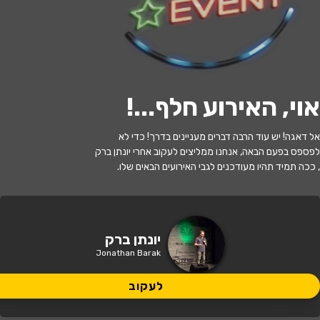
לעקוב
אוי, האירוע חלף...
!
האירוע חלף
אל דאגה! יש עוד הרבה דברים מעניינים בדרך! כדי לא
יונתן ברק
לפספס בפעם הבאה, אנחנו ממליצים לעקוב אחרי יונתן ברק
, ככה תמיד תהיו מעודכנים לגבי האירועים הבאים שלו.
21:30 | 20.09
מתי?
מעלות תרשיחא
•
היכל התרבות מעלות
יונתן ברק
איפה?
תרשיחא
Jonathan Barak
135 ₪ - 119 ₪
לעקוב
כמה עולה?