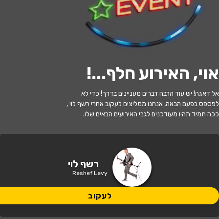
לעקוב
אוי, האירוע חלף...
!
האירוע חלף
אל דאגה! יש עוד הרבה דברים מעניינים בדרך! כדי לא
רשף לוי*המופעים מצולמים
לפספס בפעם הבאה, אנחנו ממליצים לעקוב אחרי רשף לוי ,
ככה תמיד תהיו מעודכנים לגבי האירועים הבאים שלו.
21:30 | 06.06
מתי?
חיפה
•
בית נגלר קרית חיים
איפה?
רשף לוי
Reshef Levy
לעקוב