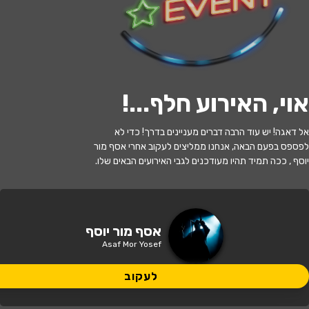
לעקוב
אוי, האירוע חלף...
!
האירוע חלף
אל דאגה! יש עוד הרבה דברים מעניינים בדרך! כדי לא
אסף מור יוסף במופע סטנדאפ
לפספס בפעם הבאה, אנחנו ממליצים לעקוב אחרי אסף מור
יוסף , ככה תמיד תהיו מעודכנים לגבי האירועים הבאים שלו.
21:00 | 12.02
מתי?
חולון
•
תיאטרון חולון
איפה?
אסף מור יוסף
Asaf Mor Yosef
149 ₪ - 115 ₪
כמה עולה?
לעקוב