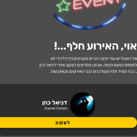
לעקוב
אוי, האירוע חלף...
!
האירוע חלף
אל דאגה! יש עוד הרבה דברים מעניינים בדרך! כדי לא
דניאל כהן במופע סטנדאפ
לפספס בפעם הבאה, אנחנו ממליצים לעקוב אחרי דניאל כהן
, ככה תמיד תהיו מעודכנים לגבי האירועים הבאים שלו.
21:30 | 18.07
מתי?
רעננה
•
היכל התרבות יד לבנים רעננה
איפה?
דניאל כהן
Daniel Cohen
155 ₪ - 99 ₪
כמה עולה?
לעקוב