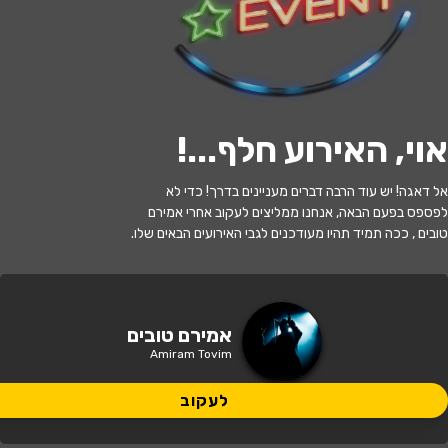
לעקוב
אוי, האירוע חלף...
!
האירוע חלף
אל דאגה! יש עוד הרבה דברים מעניינים בדרך! כדי לא
אמירם טובים
לפספס בפעם הבאה, אנחנו ממליצים לעקוב אחרי אמירם
טובים , ככה תמיד תהיו מעודכנים לגבי האירועים הבאים שלו.
21:30 | 16.07
מתי?
באר שבע
•
באר שבע - תמוז
איפה?
אמירם טובים
Amiram Tovim
149 ₪
כמה עולה?
לעקוב