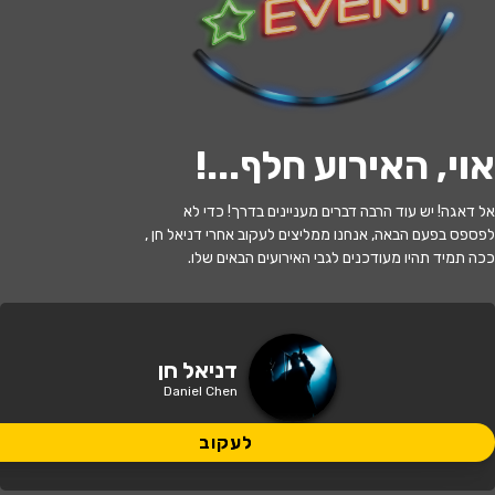
לעקוב
אוי, האירוע חלף...
!
האירוע חלף
אל דאגה! יש עוד הרבה דברים מעניינים בדרך! כדי לא
דניאל חן
לפספס בפעם הבאה, אנחנו ממליצים לעקוב אחרי דניאל חן ,
ככה תמיד תהיו מעודכנים לגבי האירועים הבאים שלו.
21:30 | 27.06
מתי?
כפר סבא
•
אודיטוריום בית ספיר, כפר
דניאל חן
איפה?
סבא
Daniel Chen
לעקוב