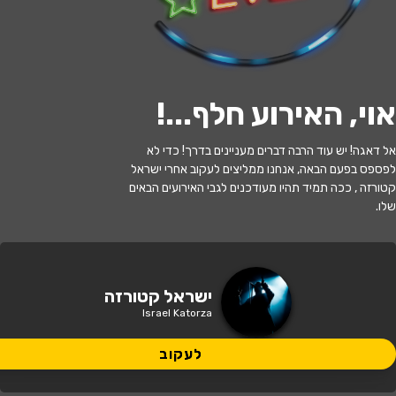
לעקוב
אוי, האירוע חלף...
!
האירוע חלף
אל דאגה! יש עוד הרבה דברים מעניינים בדרך! כדי לא
לפספס בפעם הבאה, אנחנו ממליצים לעקוב אחרי ישראל
ישראל קטורזה
קטורזה , ככה תמיד תהיו מעודכנים לגבי האירועים הבאים
שלו.
20:30 | 14.01
מתי?
ראש העין
•
היכל התרבות ראש העין
איפה?
ישראל קטורזה
Israel Katorza
130 ₪
כמה עולה?
לעקוב