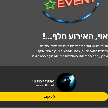
לעקוב
האירוע חלף
אוי, האירוע חלף...
!
אסף יצחקי מארח בערב בדיקת חומרים
אל דאגה! יש עוד הרבה דברים מעניינים בדרך! כדי לא
ללא גבולות!
לפספס בפעם הבאה, אנחנו ממליצים לעקוב אחרי אסף
יצחקי , ככה תמיד תהיו מעודכנים לגבי האירועים הבאים שלו.
21:30 | 14.09
מתי?
תל אביב
•
סטנד אפ פקטורי - ת"א
איפה?
אסף יצחקי
Assaf Itzhaki
99 ₪ - 95 ₪
כמה עולה?
לעקוב