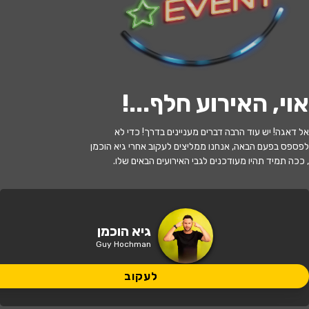
לעקוב
אוי, האירוע חלף...
!
האירוע חלף
אל דאגה! יש עוד הרבה דברים מעניינים בדרך! כדי לא
גיא הוכמן - קצין חיוך ראשי
לפספס בפעם הבאה, אנחנו ממליצים לעקוב אחרי גיא הוכמן
, ככה תמיד תהיו מעודכנים לגבי האירועים הבאים שלו.
21:00 | 02.07
מתי?
אשדוד
•
יד לבנים אשדוד
איפה?
גיא הוכמן
Guy Hochman
129 ₪
כמה עולה?
לעקוב